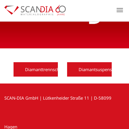
Previous
N
Diamanttrennscheibe
Diamantsuspension
SCAN-DIA GmbH | Lütkenheider Straße 11 | D-58099
Hagen